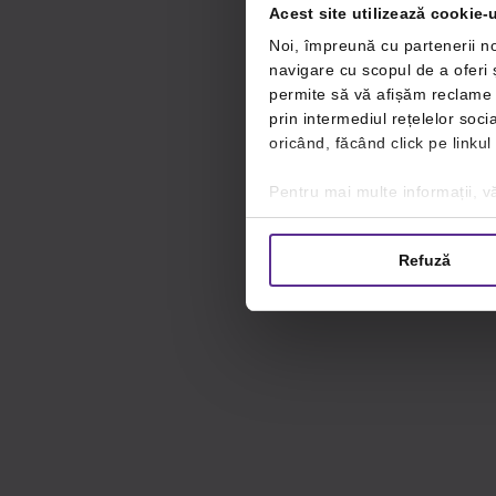
Acest site utilizează cookie-u
Noi, împreună cu partenerii no
navigare cu scopul de a oferi ș
permite să vă afișăm reclame ș
prin intermediul rețelelor soc
oricând, făcând click pe linkul
Pentru mai multe informații, vă
Refuză