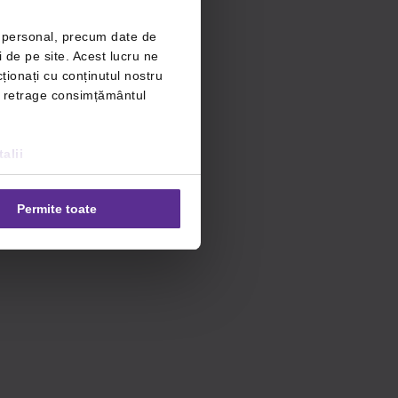
r personal, precum date de
i de pe site. Acest lucru ne
ționați cu conținutul nostru
ți retrage consimțământul
alii
Permite toate