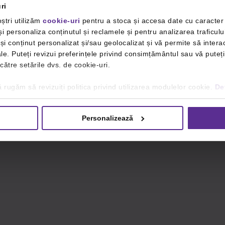
ri
ștri utilizăm
cookie-uri
pentru a stoca și accesa date cu caracte
i personaliza conținutul și reclamele și pentru analizarea traficulu
i conținut personalizat și/sau geolocalizat și vă permite să interac
iale. Puteți revizui preferințele privind consimțământul sau vă pute
 către setările dvs. de cookie-uri.
 rugăm să revizuiți politica privind utilizarea modulelor cookie.
Det
Personalizează