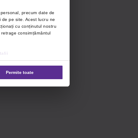
r personal, precum date de
i de pe site. Acest lucru ne
ționați cu conținutul nostru
ți retrage consimțământul
alii
Permite toate