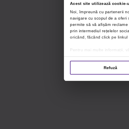
Acest site utilizează cookie-u
Noi, împreună cu partenerii no
navigare cu scopul de a oferi ș
permite să vă afișăm reclame ș
prin intermediul rețelelor soc
oricând, făcând click pe linkul
Pentru mai multe informații, vă
Refuză