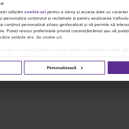
ri
ștri utilizăm
cookie-uri
pentru a stoca și accesa date cu caracte
i personaliza conținutul și reclamele și pentru analizarea traficulu
i conținut personalizat și/sau geolocalizat și vă permite să interac
iale. Puteți revizui preferințele privind consimțământul sau vă pute
 către setările dvs. de cookie-uri.
 rugăm să revizuiți politica privind utilizarea modulelor cookie.
Det
Personalizează