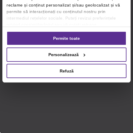
reclame și conținut personalizat și/sau geolocalizat și vă
permite să interacționați cu conținutul nostru prin
intermediul rețelelor sociale. Puteți revizui preferințele
privind consimțământul sau vă puteți retrage
consimțământul oricând, făcând click pe linkul către
setările dvs. de cookie-uri.
Permite toate
Pentru mai multe informații, vă rugăm să revizuiți politica
Personalizează
privind utilizarea modulelor cookie.
Detalii
Refuză