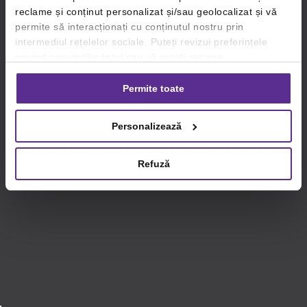
reclame și conținut personalizat și/sau geolocalizat și vă
permite să interacționați cu conținutul nostru prin
intermediul rețelelor sociale. Puteți revizui preferințele
privind consimțământul sau vă puteți retrage
consimțământul oricând, făcând click pe linkul către
setările dvs. de cookie-uri.
Permite toate
Pentru mai multe informații, vă rugăm să revizuiți politica
Personalizează
privind utilizarea modulelor cookie.
Detalii
Refuză