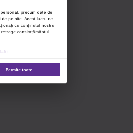
r personal, precum date de
i de pe site. Acest lucru ne
ționați cu conținutul nostru
ți retrage consimțământul
alii
Permite toate