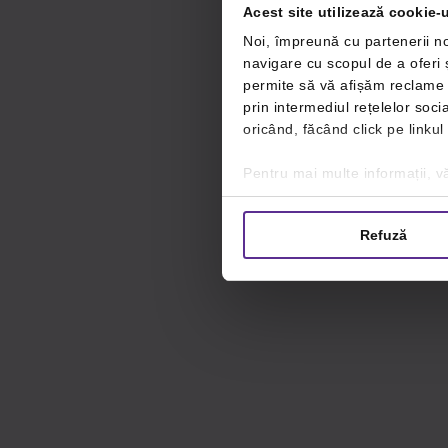
Acest site utilizează cookie-u
Noi, împreună cu partenerii no
navigare cu scopul de a oferi ș
permite să vă afișăm reclame ș
prin intermediul rețelelor soc
oricând, făcând click pe linkul
Pentru mai multe informații, vă
Refuză