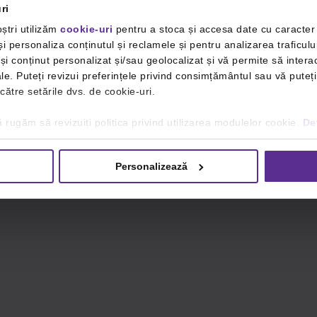
ri
ștri utilizăm
cookie-uri
pentru a stoca și accesa date cu caracte
i personaliza conținutul și reclamele și pentru analizarea traficulu
i conținut personalizat și/sau geolocalizat și vă permite să interac
iale. Puteți revizui preferințele privind consimțământul sau vă pute
 către setările dvs. de cookie-uri.
 rugăm să revizuiți politica privind utilizarea modulelor cookie.
Det
Personalizează