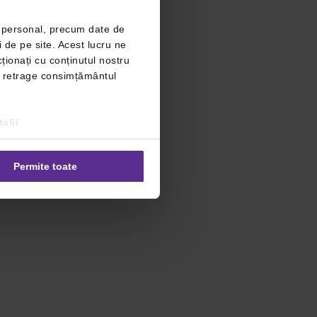
r personal, precum date de
i de pe site. Acest lucru ne
ționați cu conținutul nostru
ți retrage consimțământul
alii
Permite toate