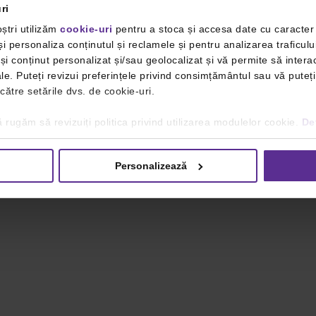
ri
ștri utilizăm
cookie-uri
pentru a stoca și accesa date cu caracte
i personaliza conținutul și reclamele și pentru analizarea traficulu
i conținut personalizat și/sau geolocalizat și vă permite să interac
iale. Puteți revizui preferințele privind consimțământul sau vă pute
 către setările dvs. de cookie-uri.
 rugăm să revizuiți politica privind utilizarea modulelor cookie.
Det
Personalizează