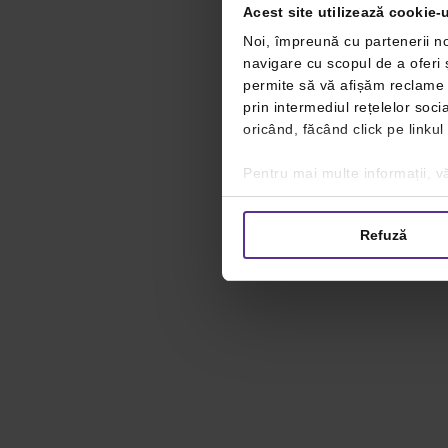
Acest site utilizează cookie-u
Noi, împreună cu partenerii no
navigare cu scopul de a oferi ș
permite să vă afișăm reclame ș
prin intermediul rețelelor soc
oricând, făcând click pe linkul
Pentru mai multe informații, vă
Refuză