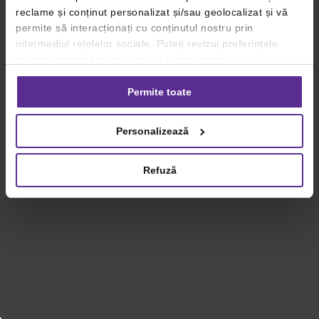
reclame și conținut personalizat și/sau geolocalizat și vă
permite să interacționați cu conținutul nostru prin
intermediul rețelelor sociale. Puteți revizui preferințele
privind consimțământul sau vă puteți retrage
consimțământul oricând, făcând click pe linkul către
setările dvs. de cookie-uri.
Permite toate
Pentru mai multe informații, vă rugăm să revizuiți politica
Personalizează
privind utilizarea modulelor cookie.
Detalii
Refuză