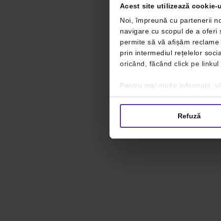
Acest site utilizează cookie-u
Noi, împreună cu partenerii no
navigare cu scopul de a oferi ș
permite să vă afișăm reclame ș
prin intermediul rețelelor soc
oricând, făcând click pe linkul
Pentru mai multe informații, vă
Refuză