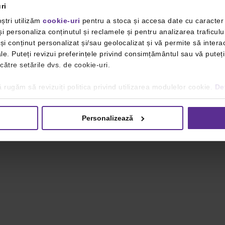
ri
ștri utilizăm
cookie-uri
pentru a stoca și accesa date cu caracte
i personaliza conținutul și reclamele și pentru analizarea traficulu
i conținut personalizat și/sau geolocalizat și vă permite să interac
iale. Puteți revizui preferințele privind consimțământul sau vă pute
 către setările dvs. de cookie-uri.
 rugăm să revizuiți politica privind utilizarea modulelor cookie.
Det
Personalizează