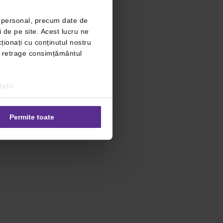
r personal, precum date de
i de pe site. Acest lucru ne
ționați cu conținutul nostru
ți retrage consimțământul
alii
Permite toate