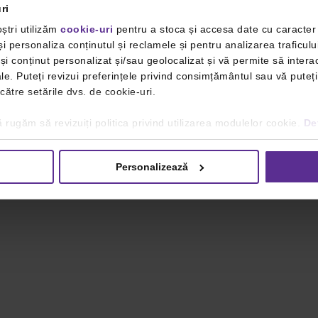
ri
ștri utilizăm
cookie-uri
pentru a stoca și accesa date cu caracte
i personaliza conținutul și reclamele și pentru analizarea traficulu
i conținut personalizat și/sau geolocalizat și vă permite să interac
iale. Puteți revizui preferințele privind consimțământul sau vă pute
 către setările dvs. de cookie-uri.
 rugăm să revizuiți politica privind utilizarea modulelor cookie.
Det
Personalizează