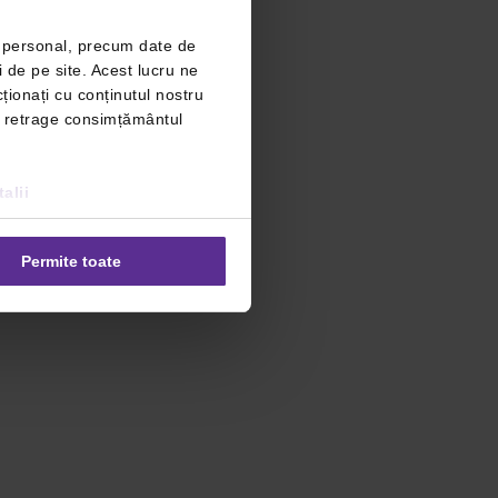
r personal, precum date de
i de pe site. Acest lucru ne
ționați cu conținutul nostru
ți retrage consimțământul
alii
Permite toate