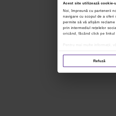
Acest site utilizează cookie-u
Noi, împreună cu partenerii no
navigare cu scopul de a oferi ș
permite să vă afișăm reclame ș
prin intermediul rețelelor soc
oricând, făcând click pe linkul
Pentru mai multe informații, vă
Refuză