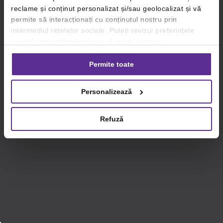
reclame și conținut personalizat și/sau geolocalizat și vă
permite să interacționați cu conținutul nostru prin
intermediul rețelelor sociale. Puteți revizui preferințele
privind consimțământul sau vă puteți retrage
consimțământul oricând, făcând click pe linkul către
setările dvs. de cookie-uri.
Permite toate
Pentru mai multe informații, vă rugăm să revizuiți politica
Personalizează
privind utilizarea modulelor cookie.
Detalii
Refuză