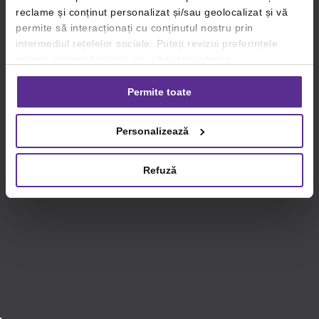
reclame și conținut personalizat și/sau geolocalizat și vă
permite să interacționați cu conținutul nostru prin
intermediul rețelelor sociale. Puteți revizui preferințele
privind consimțământul sau vă puteți retrage
consimțământul oricând, făcând click pe linkul către
setările dvs. de cookie-uri.
Permite toate
Pentru mai multe informații, vă rugăm să revizuiți politica
Personalizează
privind utilizarea modulelor cookie.
Detalii
Refuză