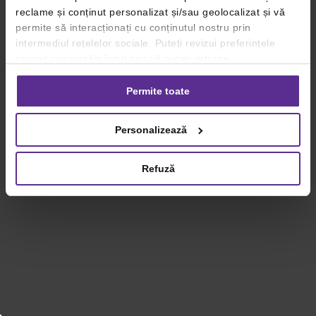
reclame și conținut personalizat și/sau geolocalizat și vă
permite să interacționați cu conținutul nostru prin
intermediul rețelelor sociale. Puteți revizui preferințele
privind consimțământul sau vă puteți retrage
consimțământul oricând, făcând click pe linkul către
setările dvs. de cookie-uri.
Permite toate
Pentru mai multe informații, vă rugăm să revizuiți politica
Personalizează
privind utilizarea modulelor cookie.
Detalii
Refuză