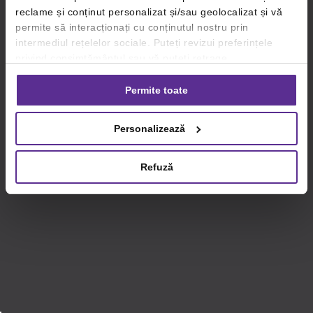
reclame și conținut personalizat și/sau geolocalizat și vă
permite să interacționați cu conținutul nostru prin
intermediul rețelelor sociale. Puteți revizui preferințele
privind consimțământul sau vă puteți retrage
consimțământul oricând, făcând click pe linkul către
setările dvs. de cookie-uri.
Permite toate
Pentru mai multe informații, vă rugăm să revizuiți politica
Personalizează
privind utilizarea modulelor cookie.
Detalii
Refuză