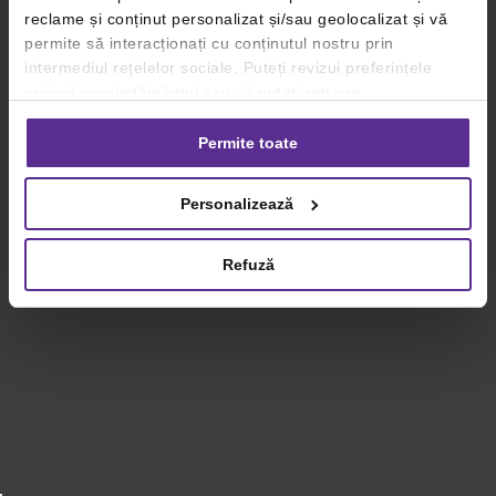
reclame și conținut personalizat și/sau geolocalizat și vă
permite să interacționați cu conținutul nostru prin
intermediul rețelelor sociale. Puteți revizui preferințele
privind consimțământul sau vă puteți retrage
consimțământul oricând, făcând click pe linkul către
setările dvs. de cookie-uri.
Permite toate
Pentru mai multe informații, vă rugăm să revizuiți politica
Personalizează
privind utilizarea modulelor cookie.
Detalii
Refuză