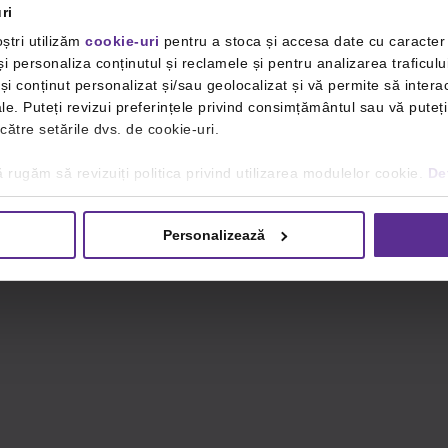
ri
ștri utilizăm
cookie-uri
pentru a stoca și accesa date cu caracte
i personaliza conținutul și reclamele și pentru analizarea traficulu
i conținut personalizat și/sau geolocalizat și vă permite să interac
iale. Puteți revizui preferințele privind consimțământul sau vă pute
 către setările dvs. de cookie-uri.
 rugăm să revizuiți politica privind utilizarea modulelor cookie.
Det
Personalizează