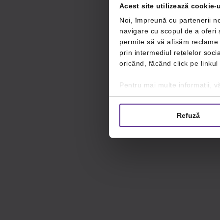
Acest site utilizează cookie-u
Noi, împreună cu partenerii no
navigare cu scopul de a oferi ș
permite să vă afișăm reclame ș
prin intermediul rețelelor soc
oricând, făcând click pe linkul
Pentru mai multe informații, vă
Refuză