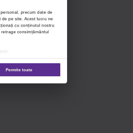
r personal, precum date de
i de pe site. Acest lucru ne
ționați cu conținutul nostru
ți retrage consimțământul
alii
Permite toate