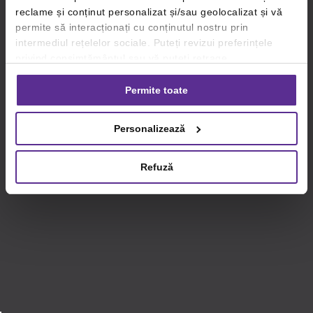
reclame și conținut personalizat și/sau geolocalizat și vă
permite să interacționați cu conținutul nostru prin
intermediul rețelelor sociale. Puteți revizui preferințele
privind consimțământul sau vă puteți retrage
consimțământul oricând, făcând click pe linkul către
setările dvs. de cookie-uri.
Permite toate
Pentru mai multe informații, vă rugăm să revizuiți politica
Personalizează
privind utilizarea modulelor cookie.
Detalii
Refuză