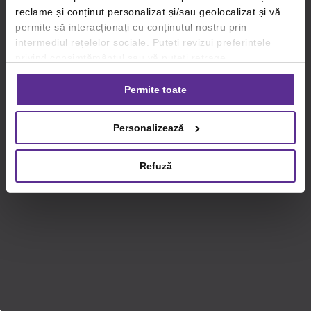
reclame și conținut personalizat și/sau geolocalizat și vă
permite să interacționați cu conținutul nostru prin
intermediul rețelelor sociale. Puteți revizui preferințele
privind consimțământul sau vă puteți retrage
consimțământul oricând, făcând click pe linkul către
setările dvs. de cookie-uri.
Permite toate
Pentru mai multe informații, vă rugăm să revizuiți politica
Personalizează
privind utilizarea modulelor cookie.
Detalii
Refuză