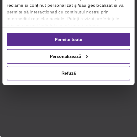
reclame și conținut personalizat și/sau geolocalizat și vă
permite să interacționați cu conținutul nostru prin
intermediul rețelelor sociale. Puteți revizui preferințele
privind consimțământul sau vă puteți retrage
consimțământul oricând, făcând click pe linkul către
setările dvs. de cookie-uri.
Permite toate
Pentru mai multe informații, vă rugăm să revizuiți politica
Personalizează
privind utilizarea modulelor cookie.
Detalii
Refuză