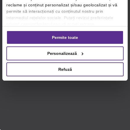
reclame și conținut personalizat și/sau geolocalizat și vă
permite să interacționați cu conținutul nostru prin
intermediul rețelelor sociale. Puteți revizui preferințele
privind consimțământul sau vă puteți retrage
consimțământul oricând, făcând click pe linkul către
setările dvs. de cookie-uri.
Permite toate
Pentru mai multe informații, vă rugăm să revizuiți politica
Personalizează
privind utilizarea modulelor cookie.
Detalii
Refuză