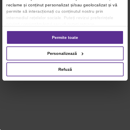
reclame și conținut personalizat și/sau geolocalizat și vă
permite să interacționați cu conținutul nostru prin
intermediul rețelelor sociale. Puteți revizui preferințele
privind consimțământul sau vă puteți retrage
consimțământul oricând, făcând click pe linkul către
setările dvs. de cookie-uri.
Permite toate
Pentru mai multe informații, vă rugăm să revizuiți politica
Personalizează
privind utilizarea modulelor cookie.
Detalii
Refuză