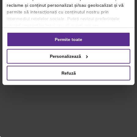
reclame și conținut personalizat și/sau geolocalizat și vă
permite să interacționați cu conținutul nostru prin
intermediul rețelelor sociale. Puteți revizui preferințele
privind consimțământul sau vă puteți retrage
consimțământul oricând, făcând click pe linkul către
setările dvs. de cookie-uri.
Permite toate
Pentru mai multe informații, vă rugăm să revizuiți politica
Personalizează
privind utilizarea modulelor cookie.
Detalii
Refuză