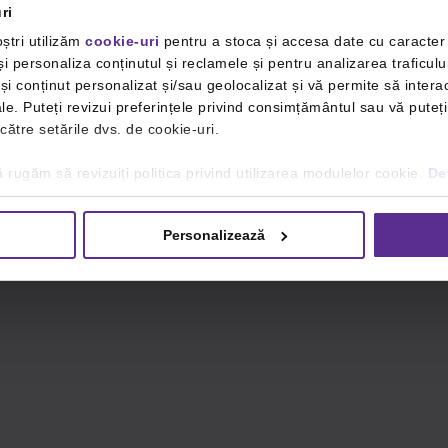
ri
ștri utilizăm
cookie-uri
pentru a stoca și accesa date cu caracte
i personaliza conținutul și reclamele și pentru analizarea traficulu
i conținut personalizat și/sau geolocalizat și vă permite să interac
iale. Puteți revizui preferințele privind consimțământul sau vă pute
 către setările dvs. de cookie-uri.
 rugăm să revizuiți politica privind utilizarea modulelor cookie.
Det
Personalizează