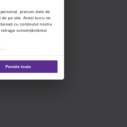
r personal, precum date de
i de pe site. Acest lucru ne
ționați cu conținutul nostru
ți retrage consimțământul
alii
Permite toate