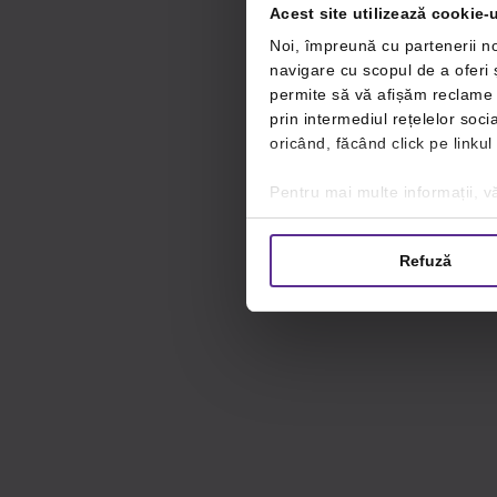
Acest site utilizează cookie-u
Noi, împreună cu partenerii no
navigare cu scopul de a oferi ș
permite să vă afișăm reclame ș
prin intermediul rețelelor soc
oricând, făcând click pe linkul
Pentru mai multe informații, vă
Refuză