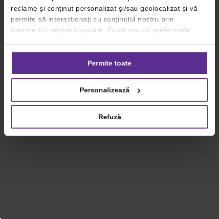
reclame și conținut personalizat și/sau geolocalizat și vă
permite să interacționați cu conținutul nostru prin
intermediul rețelelor sociale. Puteți revizui preferințele
privind consimțământul sau vă puteți retrage
consimțământul oricând, făcând click pe linkul către
setările dvs. de cookie-uri.
Permite toate
Pentru mai multe informații, vă rugăm să revizuiți politica
Personalizează
privind utilizarea modulelor cookie.
Detalii
Refuză