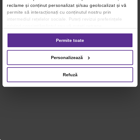
reclame și conținut personalizat și/sau geolocalizat și vă
permite să interacționați cu conținutul nostru prin
intermediul rețelelor sociale. Puteți revizui preferințele
privind consimțământul sau vă puteți retrage
consimțământul oricând, făcând click pe linkul către
setările dvs. de cookie-uri.
Permite toate
Pentru mai multe informații, vă rugăm să revizuiți politica
Personalizează
privind utilizarea modulelor cookie.
Detalii
Refuză