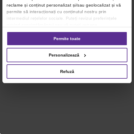
reclame și conținut personalizat și/sau geolocalizat și vă
permite să interacționați cu conținutul nostru prin
intermediul rețelelor sociale. Puteți revizui preferințele
privind consimțământul sau vă puteți retrage
consimțământul oricând, făcând click pe linkul către
setările dvs. de cookie-uri.
Permite toate
Pentru mai multe informații, vă rugăm să revizuiți politica
Personalizează
privind utilizarea modulelor cookie.
Detalii
Refuză