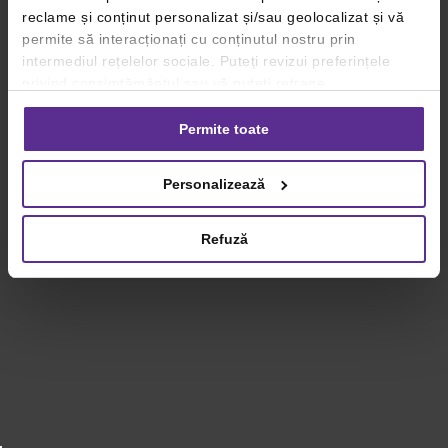
reclame și conținut personalizat și/sau geolocalizat și vă
permite să interacționați cu conținutul nostru prin
intermediul rețelelor sociale. Puteți revizui preferințele
privind consimțământul sau vă puteți retrage
consimțământul oricând, făcând click pe linkul către
setările dvs. de cookie-uri.
Permite toate
Pentru mai multe informații, vă rugăm să revizuiți politica
Personalizează
privind utilizarea modulelor cookie.
Detalii
Refuză