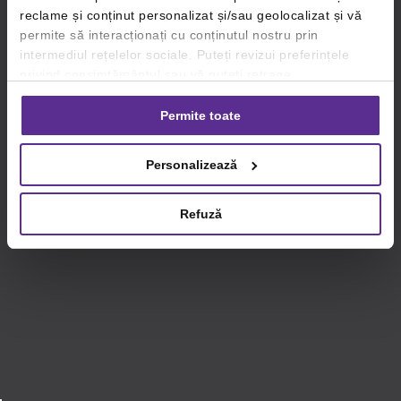
reclame și conținut personalizat și/sau geolocalizat și vă
permite să interacționați cu conținutul nostru prin
intermediul rețelelor sociale. Puteți revizui preferințele
privind consimțământul sau vă puteți retrage
consimțământul oricând, făcând click pe linkul către
setările dvs. de cookie-uri.
Permite toate
Pentru mai multe informații, vă rugăm să revizuiți politica
Personalizează
privind utilizarea modulelor cookie.
Detalii
Refuză