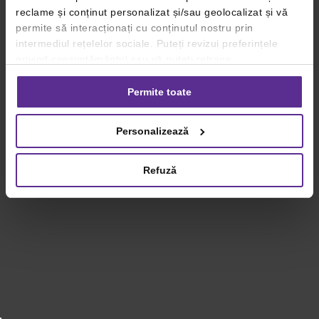
reclame și conținut personalizat și/sau geolocalizat și vă
permite să interacționați cu conținutul nostru prin
intermediul rețelelor sociale. Puteți revizui preferințele
privind consimțământul sau vă puteți retrage
consimțământul oricând, făcând click pe linkul către
setările dvs. de cookie-uri.
Permite toate
Pentru mai multe informații, vă rugăm să revizuiți politica
Personalizează
privind utilizarea modulelor cookie.
Detalii
Refuză