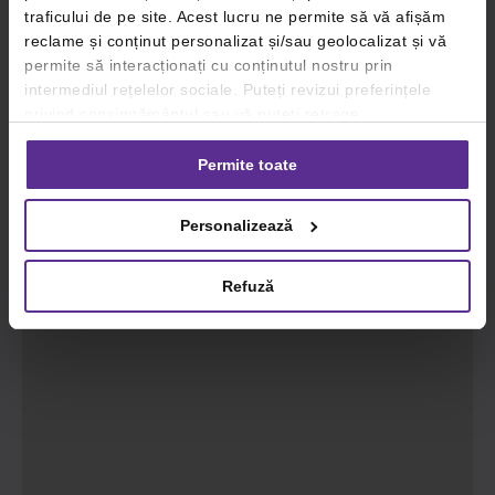
traficului de pe site. Acest lucru ne permite să vă afișăm
reclame și conținut personalizat și/sau geolocalizat și vă
permite să interacționați cu conținutul nostru prin
intermediul rețelelor sociale. Puteți revizui preferințele
privind consimțământul sau vă puteți retrage
consimțământul oricând, făcând click pe linkul către
setările dvs. de cookie-uri.
Permite toate
Pentru mai multe informații, vă rugăm să revizuiți politica
Personalizează
privind utilizarea modulelor cookie.
Detalii
Refuză