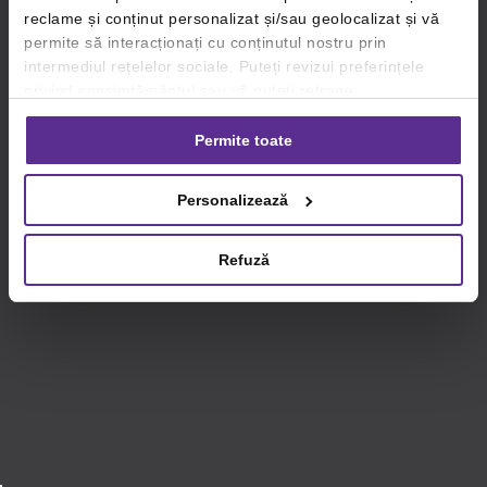
reclame și conținut personalizat și/sau geolocalizat și vă
permite să interacționați cu conținutul nostru prin
intermediul rețelelor sociale. Puteți revizui preferințele
privind consimțământul sau vă puteți retrage
consimțământul oricând, făcând click pe linkul către
setările dvs. de cookie-uri.
Permite toate
Pentru mai multe informații, vă rugăm să revizuiți politica
Personalizează
privind utilizarea modulelor cookie.
Detalii
Refuză