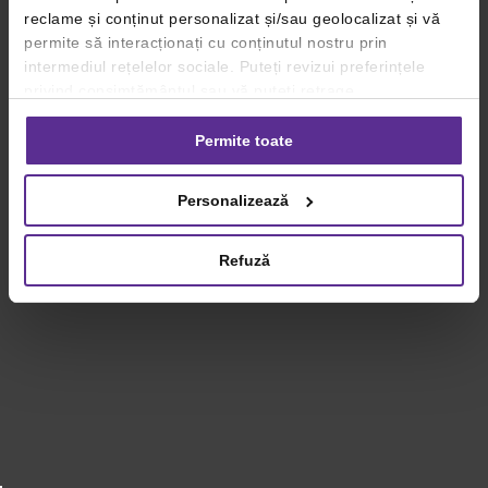
reclame și conținut personalizat și/sau geolocalizat și vă
permite să interacționați cu conținutul nostru prin
intermediul rețelelor sociale. Puteți revizui preferințele
privind consimțământul sau vă puteți retrage
consimțământul oricând, făcând click pe linkul către
setările dvs. de cookie-uri.
Permite toate
Pentru mai multe informații, vă rugăm să revizuiți politica
Personalizează
privind utilizarea modulelor cookie.
Detalii
Refuză