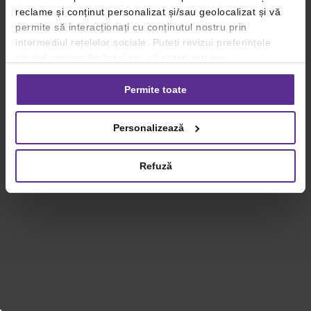
reclame și conținut personalizat și/sau geolocalizat și vă
permite să interacționați cu conținutul nostru prin
intermediul rețelelor sociale. Puteți revizui preferințele
privind consimțământul sau vă puteți retrage
consimțământul oricând, făcând click pe linkul către
setările dvs. de cookie-uri.
Permite toate
Pentru mai multe informații, vă rugăm să revizuiți politica
Personalizează
privind utilizarea modulelor cookie.
Detalii
Refuză