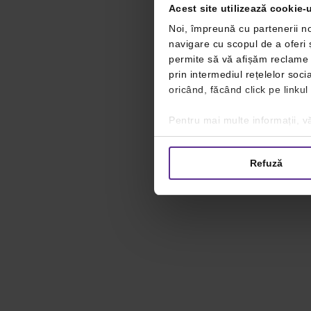
Acest site utilizează cookie-u
Noi, împreună cu partenerii no
navigare cu scopul de a oferi ș
permite să vă afișăm reclame ș
prin intermediul rețelelor soc
oricând, făcând click pe linkul
Pentru mai multe informații, vă
Refuză