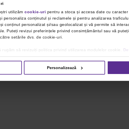
ri
ștri utilizăm
cookie-uri
pentru a stoca și accesa date cu caracte
i personaliza conținutul și reclamele și pentru analizarea traficulu
i conținut personalizat și/sau geolocalizat și vă permite să interac
iale. Puteți revizui preferințele privind consimțământul sau vă pute
 către setările dvs. de cookie-uri.
 rugăm să revizuiți politica privind utilizarea modulelor cookie.
Det
Personalizează