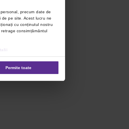
r personal, precum date de
i de pe site. Acest lucru ne
ționați cu conținutul nostru
ți retrage consimțământul
alii
Permite toate