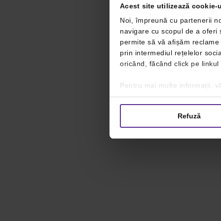
Acest site utilizează cookie-u
Noi, împreună cu partenerii no
navigare cu scopul de a oferi ș
permite să vă afișăm reclame ș
prin intermediul rețelelor soc
oricând, făcând click pe linkul
Pentru mai multe informații, vă
Refuză