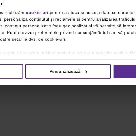
ri
ștri utilizăm
cookie-uri
pentru a stoca și accesa date cu caracte
i personaliza conținutul și reclamele și pentru analizarea traficulu
i conținut personalizat și/sau geolocalizat și vă permite să interac
iale. Puteți revizui preferințele privind consimțământul sau vă pute
 către setările dvs. de cookie-uri.
 rugăm să revizuiți politica privind utilizarea modulelor cookie.
Det
Personalizează