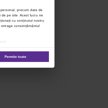
r personal, precum date de
i de pe site. Acest lucru ne
ționați cu conținutul nostru
ți retrage consimțământul
alii
Permite toate