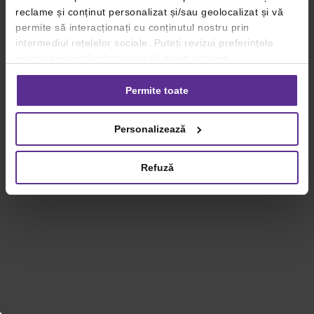
reclame și conținut personalizat și/sau geolocalizat și vă
permite să interacționați cu conținutul nostru prin
intermediul rețelelor sociale. Puteți revizui preferințele
privind consimțământul sau vă puteți retrage
consimțământul oricând, făcând click pe linkul către
setările dvs. de cookie-uri.
Permite toate
Pentru mai multe informații, vă rugăm să revizuiți politica
Personalizează
privind utilizarea modulelor cookie.
Detalii
Refuză