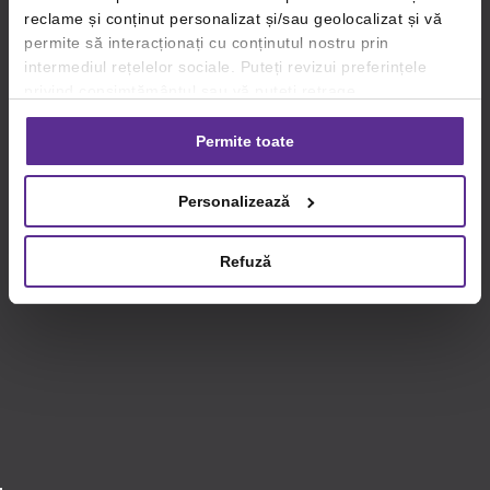
reclame și conținut personalizat și/sau geolocalizat și vă
permite să interacționați cu conținutul nostru prin
intermediul rețelelor sociale. Puteți revizui preferințele
privind consimțământul sau vă puteți retrage
consimțământul oricând, făcând click pe linkul către
setările dvs. de cookie-uri.
Permite toate
Pentru mai multe informații, vă rugăm să revizuiți politica
Personalizează
privind utilizarea modulelor cookie.
Detalii
Refuză