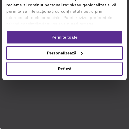
reclame și conținut personalizat și/sau geolocalizat și vă
permite să interacționați cu conținutul nostru prin
intermediul rețelelor sociale. Puteți revizui preferințele
privind consimțământul sau vă puteți retrage
consimțământul oricând, făcând click pe linkul către
setările dvs. de cookie-uri.
Permite toate
Pentru mai multe informații, vă rugăm să revizuiți politica
Personalizează
privind utilizarea modulelor cookie.
Detalii
Refuză