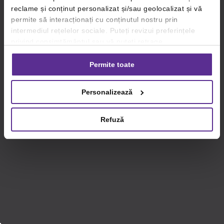
reclame și conținut personalizat și/sau geolocalizat și vă
permite să interacționați cu conținutul nostru prin
intermediul rețelelor sociale. Puteți revizui preferințele
privind consimțământul sau vă puteți retrage
consimțământul oricând, făcând click pe linkul către
setările dvs. de cookie-uri.
Permite toate
Pentru mai multe informații, vă rugăm să revizuiți politica
Personalizează
privind utilizarea modulelor cookie.
Detalii
Refuză