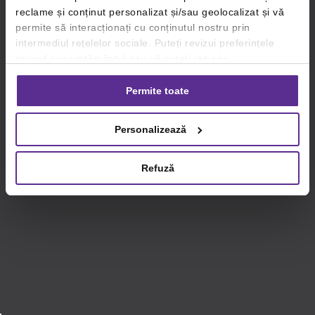
reclame și conținut personalizat și/sau geolocalizat și vă
permite să interacționați cu conținutul nostru prin
intermediul rețelelor sociale. Puteți revizui preferințele
privind consimțământul sau vă puteți retrage
consimțământul oricând, făcând click pe linkul către
setările dvs. de cookie-uri.
Permite toate
Pentru mai multe informații, vă rugăm să revizuiți politica
Personalizează
privind utilizarea modulelor cookie.
Detalii
Refuză