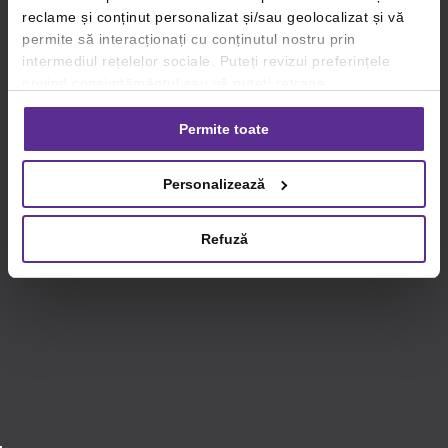
reclame și conținut personalizat și/sau geolocalizat și vă
permite să interacționați cu conținutul nostru prin
intermediul rețelelor sociale. Puteți revizui preferințele
privind consimțământul sau vă puteți retrage
consimțământul oricând, făcând click pe linkul către
setările dvs. de cookie-uri.
Permite toate
Pentru mai multe informații, vă rugăm să revizuiți politica
Personalizează
privind utilizarea modulelor cookie.
Detalii
Refuză