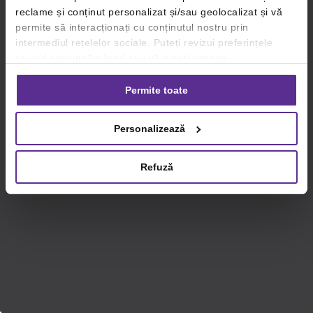
reclame și conținut personalizat și/sau geolocalizat și vă
permite să interacționați cu conținutul nostru prin
intermediul rețelelor sociale. Puteți revizui preferințele
privind consimțământul sau vă puteți retrage
consimțământul oricând, făcând click pe linkul către
setările dvs. de cookie-uri.
Permite toate
Pentru mai multe informații, vă rugăm să revizuiți politica
Personalizează
privind utilizarea modulelor cookie.
Detalii
Refuză