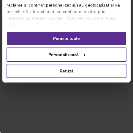
reclame și conținut personalizat și/sau geolocalizat și vă
permite să interacționați cu conținutul nostru prin
intermediul rețelelor sociale. Puteți revizui preferințele
privind consimțământul sau vă puteți retrage
consimțământul oricând, făcând click pe linkul către
setările dvs. de cookie-uri.
Permite toate
Pentru mai multe informații, vă rugăm să revizuiți politica
Personalizează
privind utilizarea modulelor cookie.
Detalii
Refuză