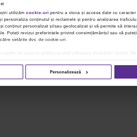
ri
ștri utilizăm
cookie-uri
pentru a stoca și accesa date cu caracte
i personaliza conținutul și reclamele și pentru analizarea traficulu
i conținut personalizat și/sau geolocalizat și vă permite să interac
iale. Puteți revizui preferințele privind consimțământul sau vă pute
 către setările dvs. de cookie-uri.
 rugăm să revizuiți politica privind utilizarea modulelor cookie.
Det
Personalizează