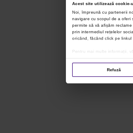
Acest site utilizează cookie-u
Noi, împreună cu partenerii no
navigare cu scopul de a oferi ș
permite să vă afișăm reclame ș
prin intermediul rețelelor soc
oricând, făcând click pe linkul
Pentru mai multe informații, vă
Refuză