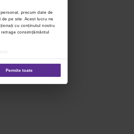
r personal, precum date de
i de pe site. Acest lucru ne
ționați cu conținutul nostru
ți retrage consimțământul
alii
Permite toate