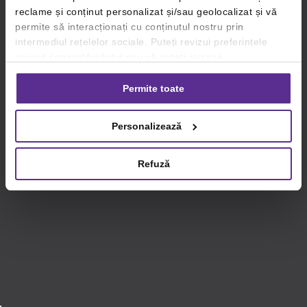
reclame și conținut personalizat și/sau geolocalizat și vă
permite să interacționați cu conținutul nostru prin
intermediul rețelelor sociale. Puteți revizui preferințele
privind consimțământul sau vă puteți retrage
consimțământul oricând, făcând click pe linkul către
setările dvs. de cookie-uri.
Permite toate
Pentru mai multe informații, vă rugăm să revizuiți politica
Personalizează
privind utilizarea modulelor cookie.
Detalii
Refuză