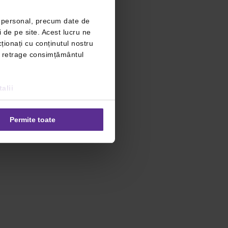
r personal, precum date de
i de pe site. Acest lucru ne
ționați cu conținutul nostru
ți retrage consimțământul
alii
Permite toate