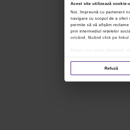
Acest site utilizează cookie-u
Noi, împreună cu partenerii no
navigare cu scopul de a oferi ș
permite să vă afișăm reclame ș
prin intermediul rețelelor soc
oricând, făcând click pe linkul
Pentru mai multe informații, vă
Refuză