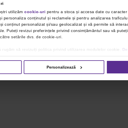
ri
ștri utilizăm
cookie-uri
pentru a stoca și accesa date cu caracte
i personaliza conținutul și reclamele și pentru analizarea traficulu
i conținut personalizat și/sau geolocalizat și vă permite să interac
iale. Puteți revizui preferințele privind consimțământul sau vă pute
 către setările dvs. de cookie-uri.
 rugăm să revizuiți politica privind utilizarea modulelor cookie.
Det
Personalizează