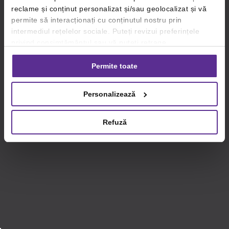
reclame și conținut personalizat și/sau geolocalizat și vă
permite să interacționați cu conținutul nostru prin
intermediul rețelelor sociale. Puteți revizui preferințele
privind consimțământul sau vă puteți retrage
consimțământul oricând, făcând click pe linkul către
setările dvs. de cookie-uri.
Permite toate
Pentru mai multe informații, vă rugăm să revizuiți politica
Personalizează
privind utilizarea modulelor cookie.
Detalii
Refuză