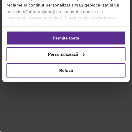
reclame și conținut personalizat și/sau geolocalizat și vă
permite să interacționați cu conținutul nostru prin
intermediul rețelelor sociale. Puteți revizui preferințele
privind consimțământul sau vă puteți retrage
consimțământul oricând, făcând click pe linkul către
setările dvs. de cookie-uri.
Permite toate
Pentru mai multe informații, vă rugăm să revizuiți politica
Personalizează
privind utilizarea modulelor cookie.
Detalii
Refuză