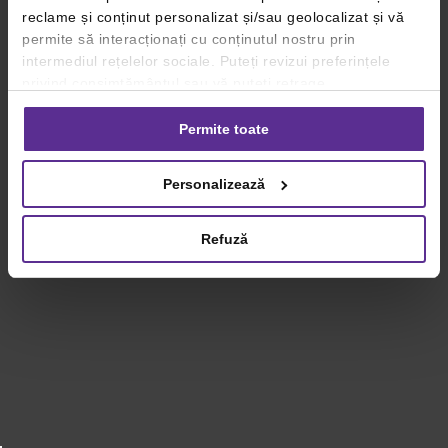
reclame și conținut personalizat și/sau geolocalizat și vă
permite să interacționați cu conținutul nostru prin
intermediul rețelelor sociale. Puteți revizui preferințele
privind consimțământul sau vă puteți retrage
consimțământul oricând, făcând click pe linkul către
setările dvs. de cookie-uri.
Permite toate
Pentru mai multe informații, vă rugăm să revizuiți politica
Personalizează
privind utilizarea modulelor cookie.
Detalii
Refuză