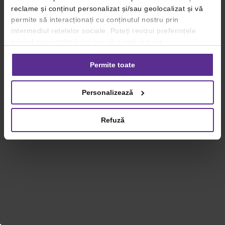
reclame și conținut personalizat și/sau geolocalizat și vă
permite să interacționați cu conținutul nostru prin
intermediul rețelelor sociale. Puteți revizui preferințele
privind consimțământul sau vă puteți retrage
consimțământul oricând, făcând click pe linkul către
setările dvs. de cookie-uri.
Permite toate
Pentru mai multe informații, vă rugăm să revizuiți politica
Personalizează
privind utilizarea modulelor cookie.
Detalii
Refuză