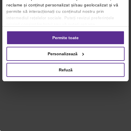
reclame și conținut personalizat și/sau geolocalizat și vă
permite să interacționați cu conținutul nostru prin
intermediul rețelelor sociale. Puteți revizui preferințele
privind consimțământul sau vă puteți retrage
consimțământul oricând, făcând click pe linkul către
setările dvs. de cookie-uri.
Permite toate
Pentru mai multe informații, vă rugăm să revizuiți politica
Personalizează
privind utilizarea modulelor cookie.
Detalii
Refuză